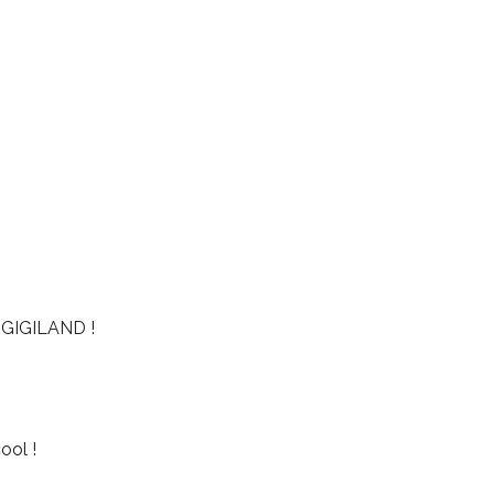
GIGILAND !
ool !