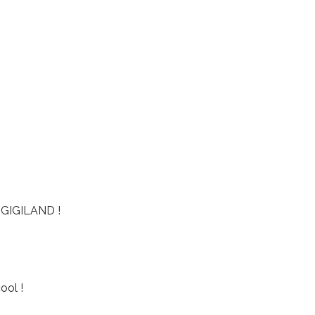
GIGILAND !
ool !