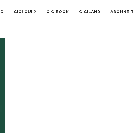
OG
GIGI QUI ?
GIGIBOOK
GIGILAND
ABONNE-T
SANTÉ
RECETTE CUISINE
GIGI AIME
LA VIE 