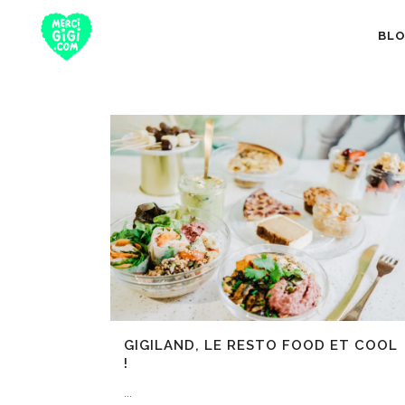
BL
TOUT
NUTRITION 
GIGILAND, LE RESTO FOOD ET COOL
!
...