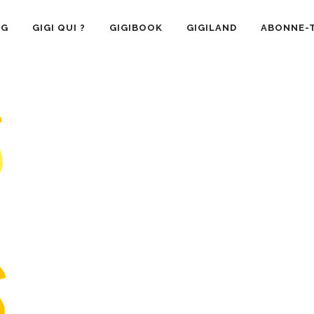
OG
GIGI QUI ?
GIGIBOOK
GIGILAND
ABONNE-T
SANTÉ
RECETTE CUISINE
GIGI AIME
LA VIE 