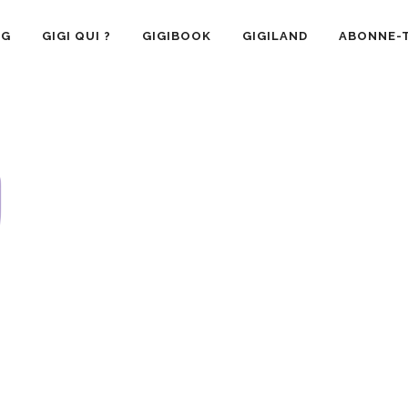
OG
GIGI QUI ?
GIGIBOOK
GIGILAND
ABONNE-T
SANTÉ
RECETTE CUISINE
GIGI AIME
LA VIE 