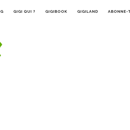
OG
GIGI QUI ?
GIGIBOOK
GIGILAND
ABONNE-T
SANTÉ
RECETTE CUISINE
GIGI AIME
LA VIE 