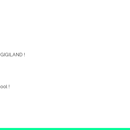
GIGILAND !
ool !