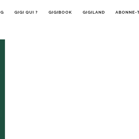
OG
GIGI QUI ?
GIGIBOOK
GIGILAND
ABONNE-T
SANTÉ
RECETTE CUISINE
GIGI AIME
LA VIE 