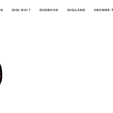
OG
GIGI QUI ?
GIGIBOOK
GIGILAND
ABONNE-T
SANTÉ
RECETTE CUISINE
GIGI AIME
LA VIE 