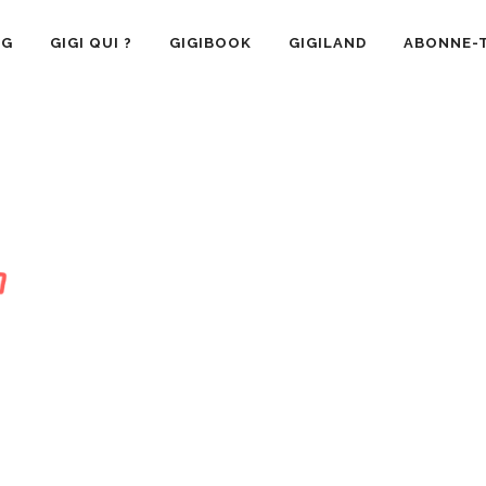
OG
GIGI QUI ?
GIGIBOOK
GIGILAND
ABONNE-T
SANTÉ
RECETTE CUISINE
GIGI AIME
LA VIE 