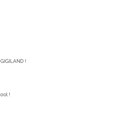
GIGILAND !
ool !