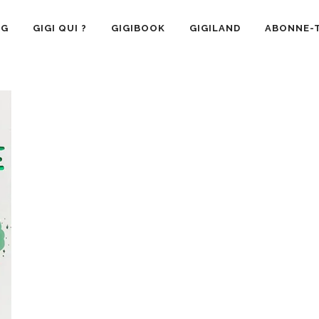
OG
GIGI QUI ?
GIGIBOOK
GIGILAND
ABONNE-T
SANTÉ
RECETTE CUISINE
GIGI AIME
LA VIE 