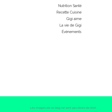
Nutrition Santé
Recette Cuisine
Gigi aime
La vie de Gigi
Événements
Les images de ce blog ne sont pas libres de droit.