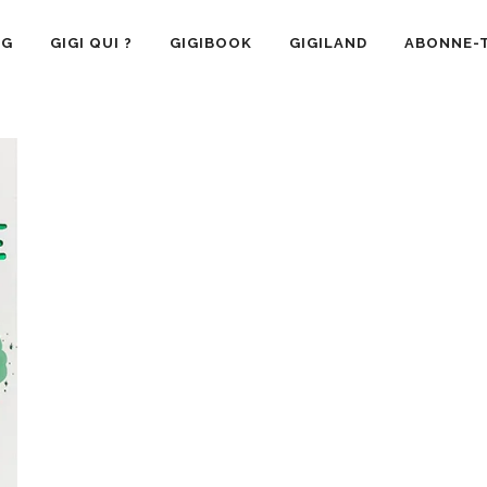
OG
GIGI QUI ?
GIGIBOOK
GIGILAND
ABONNE-T
SANTÉ
RECETTE CUISINE
GIGI AIME
LA VIE 