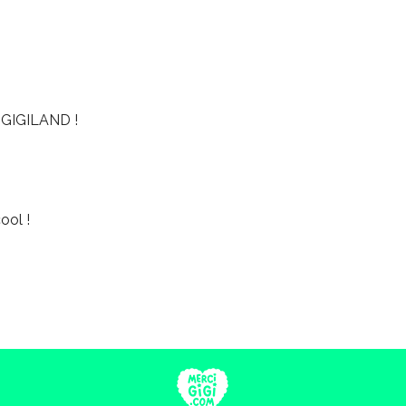
GIGILAND !
ool !