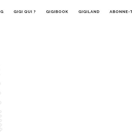
OG
GIGI QUI ?
GIGIBOOK
GIGILAND
ABONNE-T
SANTÉ
RECETTE CUISINE
GIGI AIME
LA VIE 