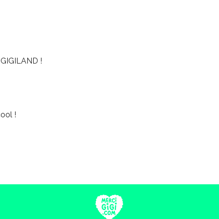
GIGILAND !
ool !