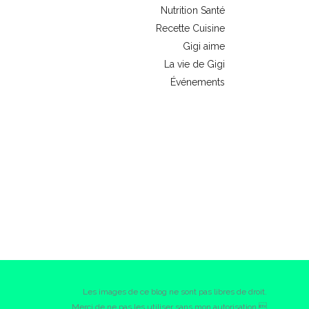
Nutrition Santé
Recette Cuisine
Gigi aime
La vie de Gigi
Événements
Les images de ce blog ne sont pas libres de droit.
Merci de ne pas les utiliser sans mon autorisation.