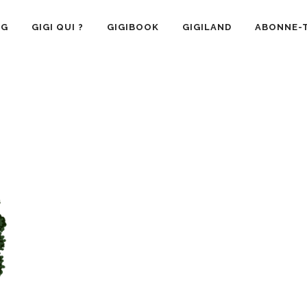
OG
GIGI QUI ?
GIGIBOOK
GIGILAND
ABONNE-T
SANTÉ
RECETTE CUISINE
GIGI AIME
LA VIE 