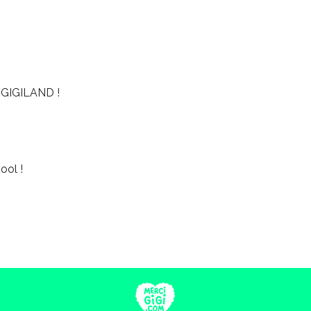
GIGILAND !
ool !