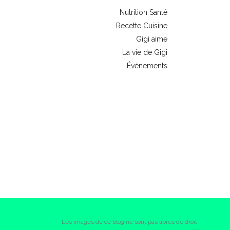
Nutrition Santé
Recette Cuisine
Gigi aime
La vie de Gigi
Événements
Les images de ce blog ne sont pas libres de droit.