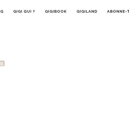
OG
GIGI QUI ?
GIGIBOOK
GIGILAND
ABONNE-T
SANTÉ
RECETTE CUISINE
GIGI AIME
LA VIE 