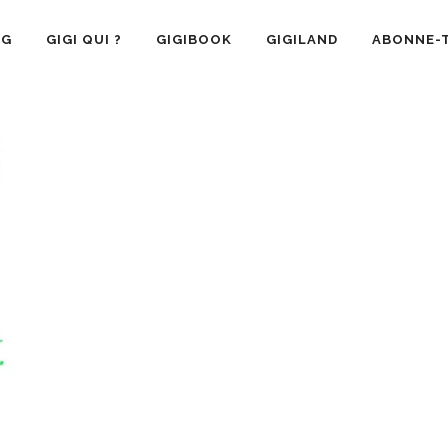
OG
GIGI QUI ?
GIGIBOOK
GIGILAND
ABONNE-T
SANTÉ
RECETTE CUISINE
GIGI AIME
LA VIE 