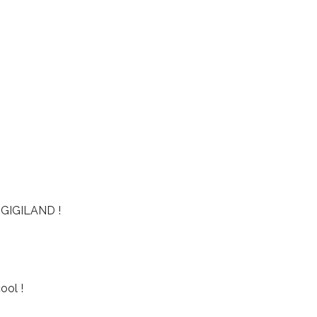
GIGILAND !
ool !