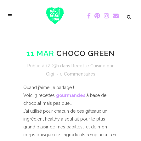
11 MAR
CHOCO GREEN
Publié à 12:23h
dans
Recette Cuisine
par
Gigi
0 Commentaires
Quand j’aime, je partage !
Voici 3 recettes
gourmandes
à base de
chocolat mais pas que…
J’ai utilisé pour chacun de ces gâteaux un
ingrédient healthy à souhait pour le plus
grand plaisir de mes papilles… et de mon
corps puisque ces ingrédients remplacent en