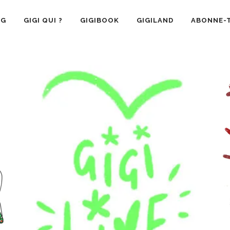
OG
GIGI QUI ?
GIGIBOOK
GIGILAND
ABONNE-T
SANTÉ
RECETTE CUISINE
GIGI AIME
LA VIE 