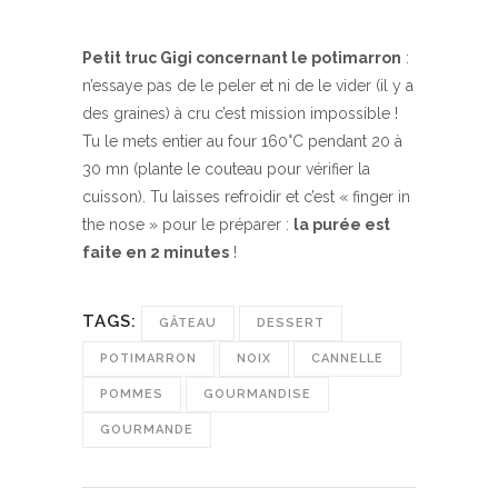
Petit truc Gigi concernant le potimarron
:
n’essaye pas de le peler et ni de le vider (il y a
des graines) à cru c’est mission impossible !
Tu le mets entier au four 160°C pendant 20 à
30 mn (plante le couteau pour vérifier la
cuisson). Tu laisses refroidir et c’est « finger in
the nose » pour le préparer :
la purée est
faite en 2 minutes
!
TAGS:
GÂTEAU
DESSERT
POTIMARRON
NOIX
CANNELLE
POMMES
GOURMANDISE
GOURMANDE