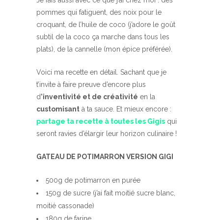
Je fais aussi avec ce que j’ai chez moi : des
pommes qui fatiguent, des noix pour le
croquant, de l’huile de coco (j’adore le goût
subtil de la coco ça marche dans tous les
plats), de la cannelle (mon épice préférée).
Voici ma recette en détail. Sachant que je
t’invite à faire preuve d’encore plus
d
’inventivité et de créativité
en la
customisant
à ta sauce. Et mieux encore :
partage ta recette à toutes les Gigis
qui
seront ravies d’élargir leur horizon culinaire !
GATEAU DE POTIMARRON VERSION GIGI
500g de potimarron en purée
150g de sucre (j’ai fait moitié sucre blanc,
moitié cassonade)
180g de farine