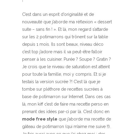
!
C’est dans un esprit d’originalité et de
nouveauté que j’aborde ma réflexion « dessert
suite – sans fin ! ». Et là, mon regard s’attarde
sur les 2 potimarrons qui trônent sur la table
depuis 1 mois. Ils sont beaux, niveau déco
c’est top j’adore mais il va peut-être falloir
penser à les cuisiner. Purée ? Soupe ? Gratin ?
Je crois que le niveau de saturation est atteint
pour toute la famille, moi y compris. Et si je
testais la version sucrée ?! C’est là que je
tombe sur pléthore de recettes sucrées à
base de potimarron sur Internet. Dans ces cas
là, mon kiff c’est de faire ma recette perso en
prenant des idées par-ci par là. C’est donc en
mode free style
que j’aborde ma recette de
gâteau de potimarron (qui m’aime me suive !!).