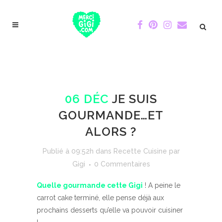
06 DÉC
JE SUIS
GOURMANDE…ET
ALORS ?
Publié à 09:52h
dans
Recette Cuisine
par
Gigi
0 Commentaires
Quelle gourmande cette Gigi
! A peine le
carrot cake terminé, elle pense déjà aux
prochains desserts qu’elle va pouvoir cuisiner