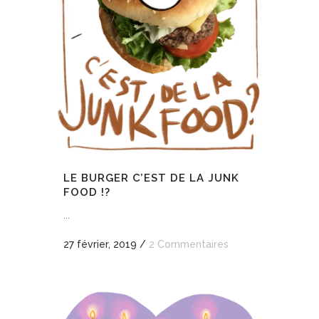
LE BURGER C’EST DE LA JUNK
FOOD !?
...
27 février, 2019
/
2 Commentaires