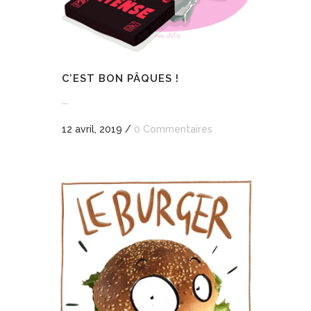
C’EST BON PÂQUES !
...
12 avril, 2019
/
0 Commentaires