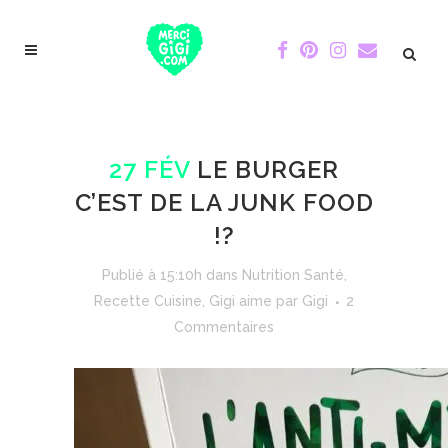
27 FÉV
LE BURGER
C’EST DE LA JUNK FOOD
!?
Publié à 15:10h
dans
Nutrition Santé
,
Recette Cuisine
,
Gigi aime
par
Gigi
2
Commentaires