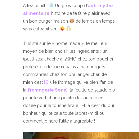
Allez pshitt !
Un gros coup d’
anti-mythe
alimentaire
histoire de te faire plaisir avec
un bon burger maison
de temps en temps
sans culpabiliser !
J’insiste sur le « home made », le meilleur
moyen de bien choisir les ingrédients : un
(petit) steak haché à 5%MG chez ton boucher
préféré, de délicieux pains à hamburgers
commandés chez ton boulanger chéri (le
mien c’est
ICI
), le fromage qui va bien (fan de
la
fromagerie Sena
), la feuille de salade bio
pour le vert et une pointe de sauce bien
dosée pour la touche finale ! Et là c’est du pur
bonheur qui te cale toute l’après-midi ou
comment joindre l’utile à l’agréable !