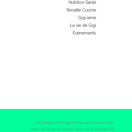
Nutrition Santé
Recette Cuisine
Gigi aime
La vie de Gigi
Événements
Les images de ce blog ne sont pas libres de droit.
Merci de ne pas les utiliser sans mon autorisation.