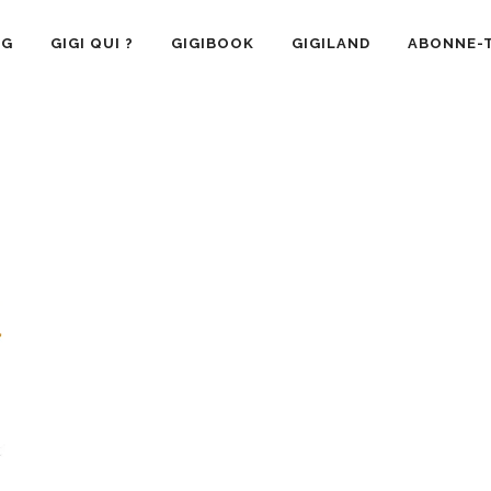
OG
GIGI QUI ?
GIGIBOOK
GIGILAND
ABONNE-T
SANTÉ
RECETTE CUISINE
GIGI AIME
LA VIE 