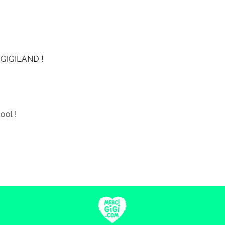
GIGILAND !
ool !