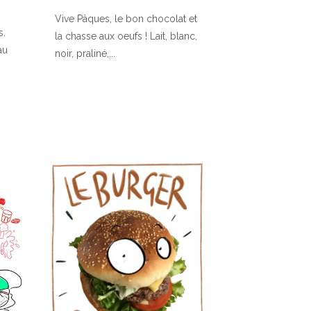
Vive Pâques, le bon chocolat et
s.
la chasse aux oeufs ! Lait, blanc,
au
noir, praliné,...