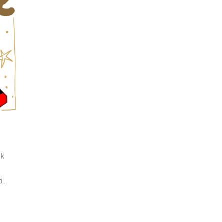
ok
...