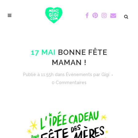
17 MAI
BONNE FÊTE
MAMAN !
Publié à 11:55h
dans
Événements
par
Gigi
0 Commentaires