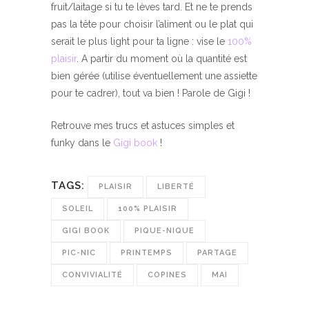
fruit/laitage si tu te lèves tard. Et ne te prends
pas la tête pour choisir l’aliment ou le plat qui
serait le plus light pour ta ligne : vise le
100%
plaisir
.
A partir du moment où la quantité est
bien gérée (utilise éventuellement une assiette
pour te cadrer), tout va bien ! Parole de Gigi !
Retrouve mes trucs et astuces simples et
funky dans le
Gigi book
!
TAGS:
PLAISIR
LIBERTÉ
SOLEIL
100% PLAISIR
GIGI BOOK
PIQUE-NIQUE
PIC-NIC
PRINTEMPS
PARTAGE
CONVIVIALITÉ
COPINES
MAI