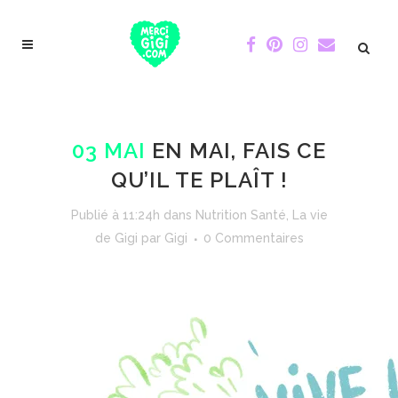
03 MAI
EN MAI, FAIS CE
QU’IL TE PLAÎT !
Publié à 11:24h
dans
Nutrition Santé
,
La vie
de Gigi
par
Gigi
0 Commentaires