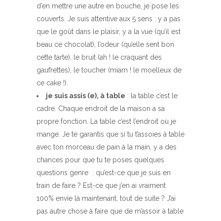
d’en mettre une autre en bouche, je pose les
couverts. Je suis attentive aux 5 sens : y a pas
que le goût dans le plaisir, y a la vue (qu’il est
beau ce chocolat), l’odeur (qu’elle sent bon
cette tarte), le bruit (ah ! le craquant des
gaufrettes), le toucher (miam ! le moelleux de
ce cake !).
je suis assis (e), à table
: la table c’est le
cadre. Chaque endroit de la maison a sa
propre fonction. La table c’est l’endroit où je
mange. Je te garantis que si tu t’assoies à table
avec ton morceau de pain à la main, y a des
chances pour que tu te poses quelques
questions genre : qu’est-ce que je suis en
train de faire ? Est-ce que j’en ai vraiment
100% envie là maintenant, tout de suite ? J’ai
pas autre chose à faire que de m’assoir à table