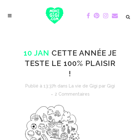
10 JAN
CETTE ANNÉE JE
TESTE LE 100% PLAISIR
!
Publié à 13:37h
dans
La vie de Gigi
par
Gigi
2 Commentaires