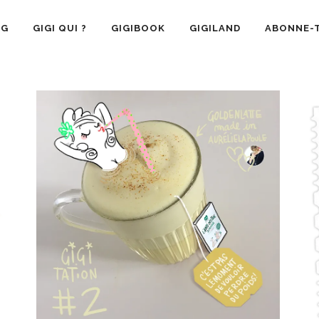
OG
GIGI QUI ?
GIGIBOOK
GIGILAND
ABONNE-T
SANTÉ
RECETTE CUISINE
GIGI AIME
LA VIE 