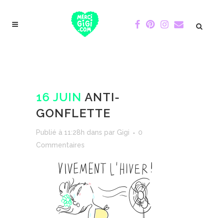
16 JUIN
ANTI-
GONFLETTE
Publié à 11:28h
dans
par
Gigi
0
Commentaires