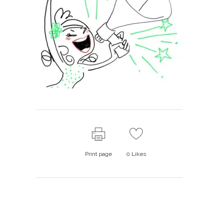
Print page
0
Likes