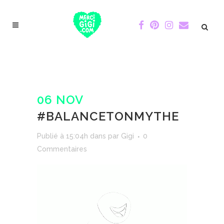
06 NOV
#BALANCETONMYTHE
Publié à 15:04h
dans
par
Gigi
0
Commentaires