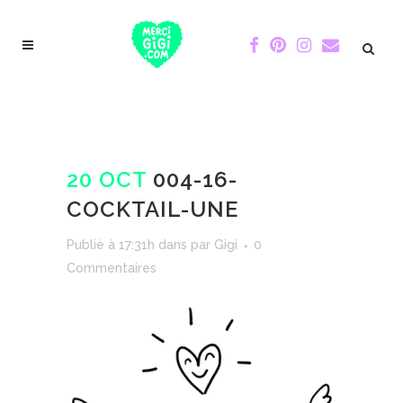
20 OCT
004-16-
COCKTAIL-UNE
Publié à 17:31h
dans
par
Gigi
0
Commentaires