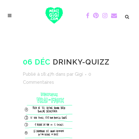
06 DÉC
DRINKY-QUIZZ
Publié à 18:47h
dans
par
Gigi
0
Commentaires