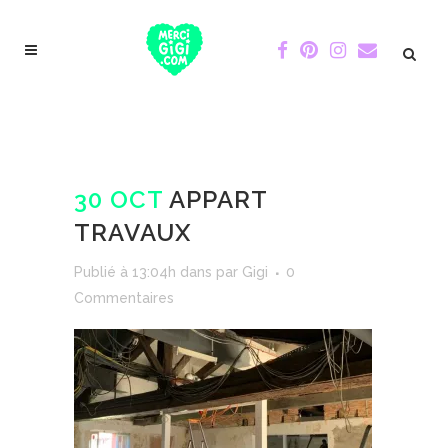
30 OCT
APPART
TRAVAUX
Publié à 13:04h
dans
par
Gigi
0
Commentaires