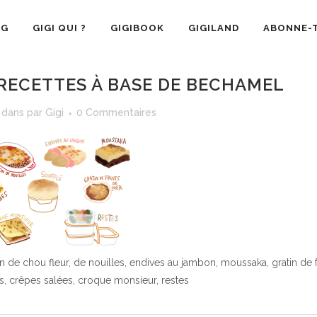
OG
GIGI QUI ?
GIGIBOOK
GIGILAND
ABONNE-T
RECETTES À BASE DE BECHAMEL
dans
par
Gigi
0 Commentaires
n de chou fleur, de nouilles, endives au jambon, moussaka, gratin de f
es, crêpes salées, croque monsieur, restes