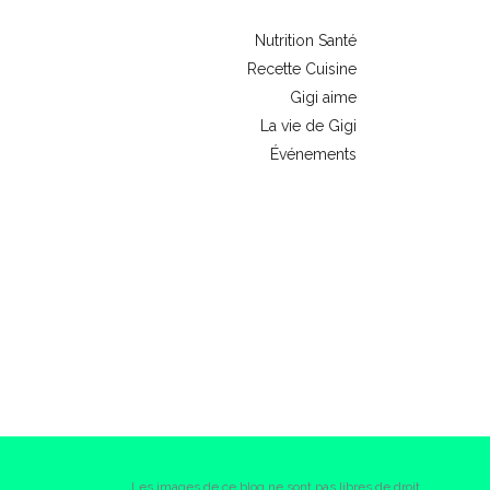
Nutrition Santé
Recette Cuisine
Gigi aime
La vie de Gigi
Événements
Les images de ce blog ne sont pas libres de droit.