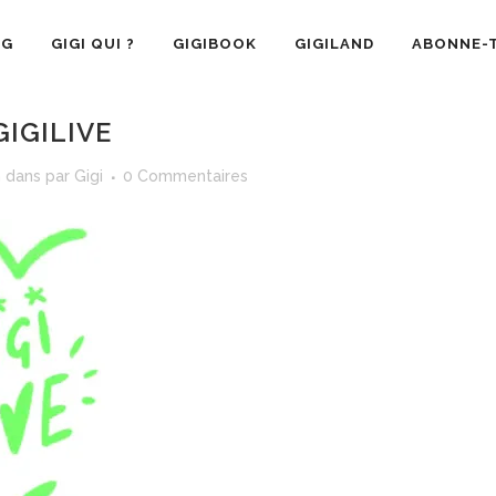
OG
GIGI QUI ?
GIGIBOOK
GIGILAND
ABONNE-T
IGILIVE
h
dans
par
Gigi
0 Commentaires