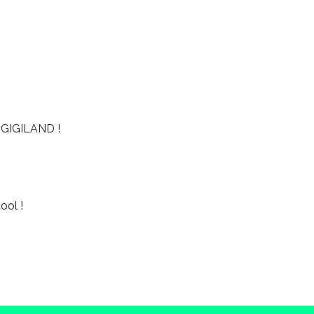
GIGILAND !
ool !