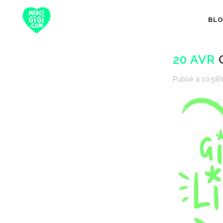
BL
20 AVR
G
Publié à 10:58