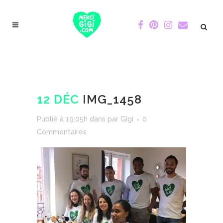
12 DÉC
IMG_1458
Publié à 19:05h
dans
par
Gigi
0
Commentaires