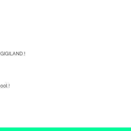
GIGILAND !
ool !