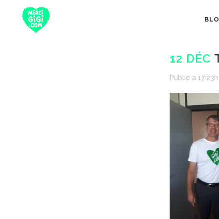
BL
12 DÉC
T
Publié à 17:23h