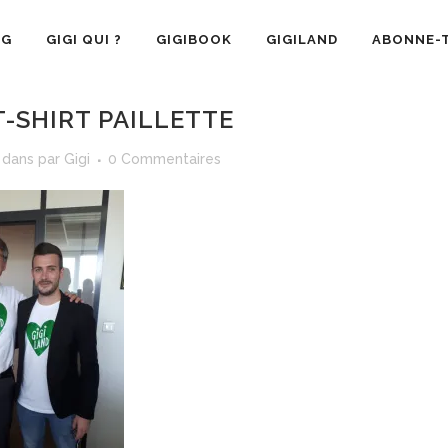
OG
GIGI QUI ?
GIGIBOOK
GIGILAND
ABONNE-T
-SHIRT PAILLETTE
dans
par
Gigi
0 Commentaires