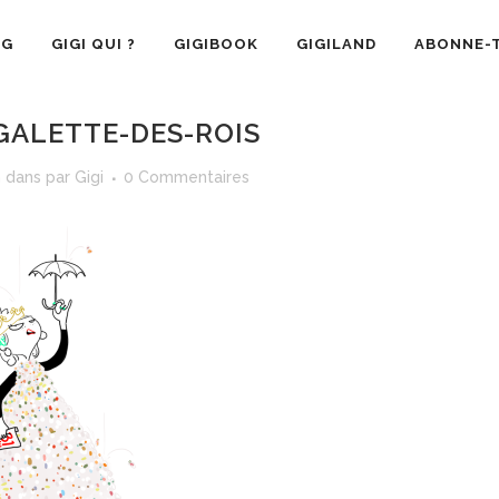
OG
GIGI QUI ?
GIGIBOOK
GIGILAND
ABONNE-T
ALETTE-DES-ROIS
h
dans
par
Gigi
0 Commentaires