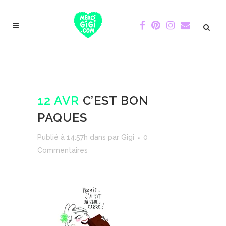
12 AVR
C’EST BON
PAQUES
Publié à 14:57h
dans
par
Gigi
0
Commentaires