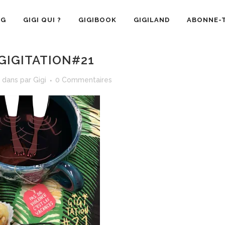
OG
GIGI QUI ?
GIGIBOOK
GIGILAND
ABONNE-T
GIGITATION#21
dans
par
Gigi
0 Commentaires