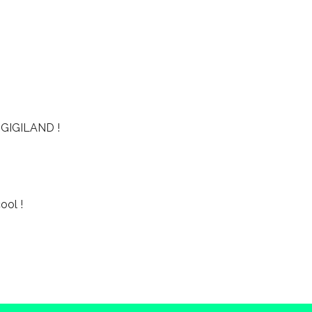
GIGILAND !
ool !