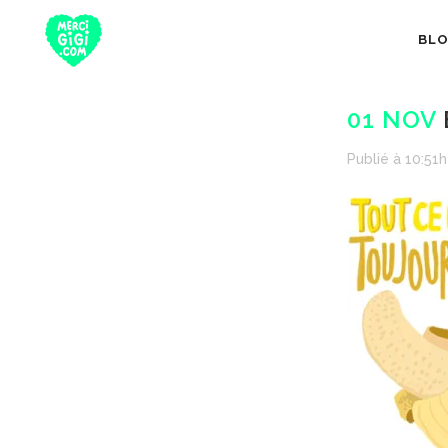
BL
01 NOV
Publié à 10:51h