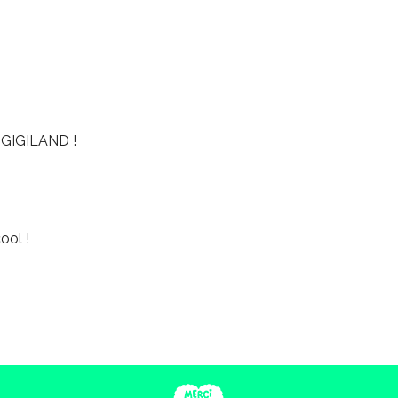
GIGILAND !
ool !