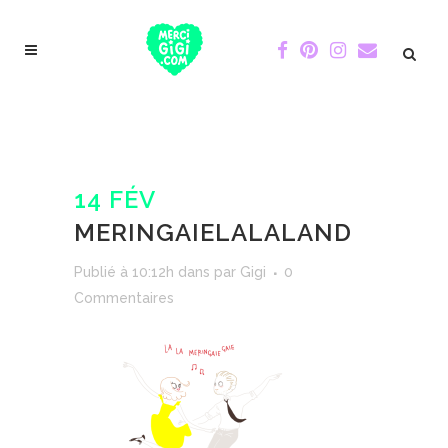
14 FÉV
MERINGAIELALALAND
Publié à 10:12h
dans
par
Gigi
0
Commentaires