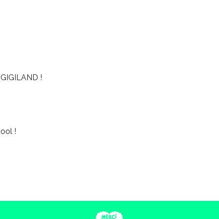
GIGILAND !
ool !