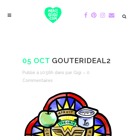
05 OCT
GOUTERIDEAL2
Publié à 10:56h
dans
par
Gigi
0
Commentaires