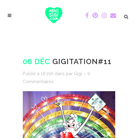
06 DÉC
GIGITATION#11
Publié à 16:21h
dans
par
Gigi
0
Commentaires