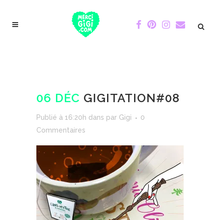
06 DÉC
GIGITATION#08
Publié à 16:20h
dans
par
Gigi
0
Commentaires