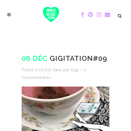
06 DÉC
GIGITATION#09
Publié à 16:20h
dans
par
Gigi
0
Commentaires