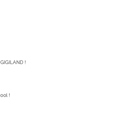
GIGILAND !
ool !