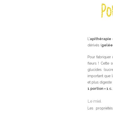
L’
apithérapie
dérivés (
gelée 
Pour fabriquer 
fleurs ! Cette
glucides (sucr
important que l
et plus digeste 
1 portion = 1 c
Le miel
Les propriété