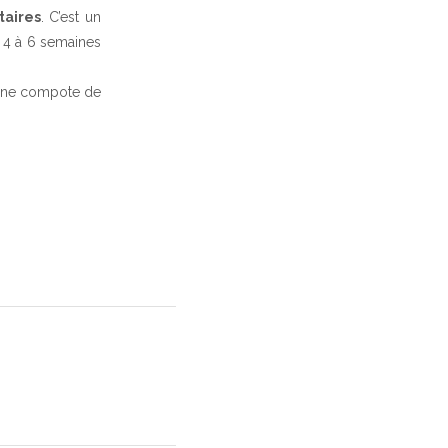
taires
. C’est un
de 4 à 6 semaines
u une compote de