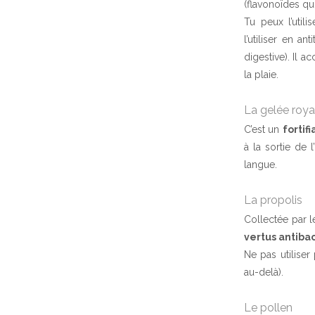
(flavonoïdes qu
Tu peux l’utili
l’utiliser en a
digestive). Il a
la plaie.
La gelée roya
C’est un
fortif
à la sortie de l
langue.
La propolis
Collectée par l
vertus antiba
Ne pas utilise
au-delà).
Le pollen