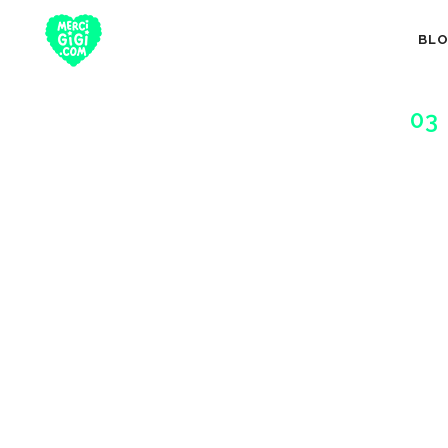
BL
03