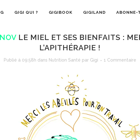
OG
GIGI QUI ?
GIGIBOOK
GIGILAND
ABONNE-T
 NOV
LE MIEL ET SES BIENFAITS : ME
L’APITHÉRAPIE !
Publié à 09:58h
dans
Nutrition Santé
par
Gigi
1 Commentaire