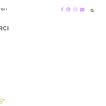
OI !
RCI