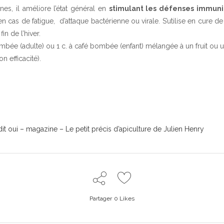
nes, il améliore l’état général en
stimulant les défenses immuni
sé en cas de fatigue, d’attaque bactérienne ou virale. S’utilise en cure 
fin de l’hiver.
mbée (adulte) ou 1 c. à café bombée (enfant) mélangée à un fruit o
on efficacité).
dit oui – magazine – Le petit précis d’apiculture de Julien Henry
Partager
0
Likes