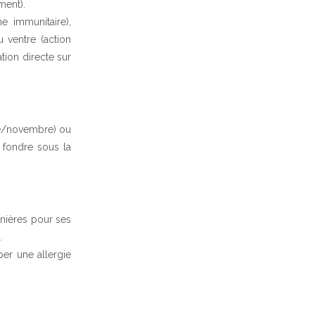
ment).
me immunitaire),
u ventre (action
ation directe sur
bre/novembre) ou
er fondre sous la
rnières pour ses
…
er une allergie