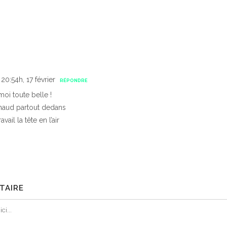
 20:54h, 17 février
RÉPONDRE
moi toute belle !
haud partout dedans
ravail la tête en l’air
TAIRE