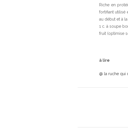
Riche en protéi
fortifiant utili
au début et à la 
1 c. à soupe bo
fruit (optimise s
à lire
@ la ruche qui 