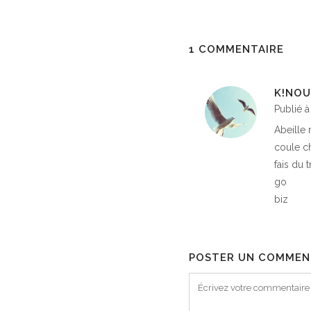
1 COMMENTAIRE
K!NOU
Publié à
Abeille 
coule c
fais du t
go
biz
POSTER UN COMMEN