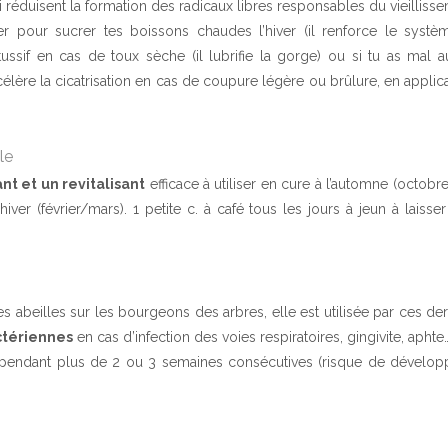
i réduisent la formation des radicaux libres responsables du vieillisse
ser pour sucrer tes boissons chaudes l’hiver (il renforce le systè
ntitussif en cas de toux sèche (il lubrifie la gorge) ou si tu as mal a
ccélère la cicatrisation en cas de coupure légère ou brûlure, en applic
le
iant et un revitalisant
efficace à utiliser en cure à l’automne (octo
’hiver (février/mars). 1 petite c. à café tous les jours à jeun à laiss
es abeilles sur les bourgeons des arbres, elle est utilisée par ces de
ctériennes
en cas d’infection des voies respiratoires, gingivite, aphte
r pendant plus de 2 ou 3 semaines consécutives (risque de développ